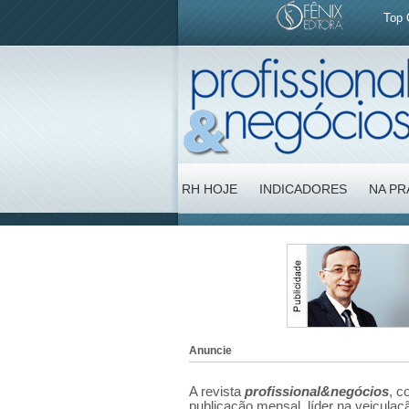
Top 
RH HOJE
INDICADORES
NA PR
Anuncie
A revista
profissional&negócios
, c
publicação mensal, líder na veicula