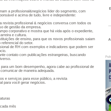
E
ornam a profissional&negócios líder do segmento, com
ponsável e acima de tudo, livre e independente:
a revista profissional & negócios conversa com todos os
sso de gestão da empresa.
mpo corporativo e mostra que há vida após o expediente,
rreira e cultura.
stituições de ensino, para que os novos profissionais saiam
A
referencial do setor.
fissional de RH com exemplos e indicadores que podem ser
cio.
ante contato com publicações estrangeiras, buscando
Pub
iverso.
para um bom desempenho, agora cabe ao profissional de
e comunicar de maneira adequada.
s e serviços para esse público, a revista
eal para você gerar negócios.
naturas
 cada mês