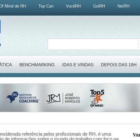
Of Mind de RH
Top Can
VocêRH
GolRH
NetRH
ÁTICA
BENCHMARKING
IDAS E VINDAS
DEPOIS DAS 18H
onsiderada referência pelos profissionais de RH, é uma
Ver
ção de informações sobre o mundo do trabalho com foco na