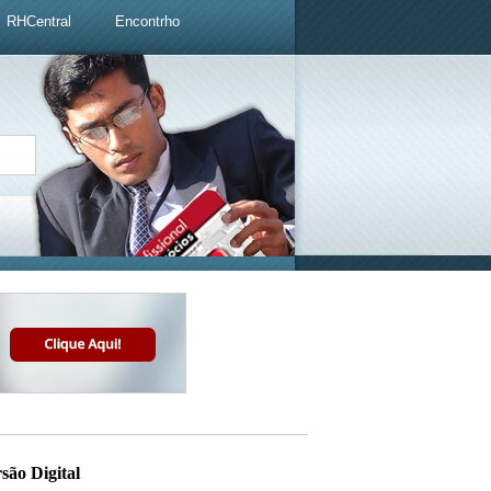
RHCentral
Encontrho
são Digital