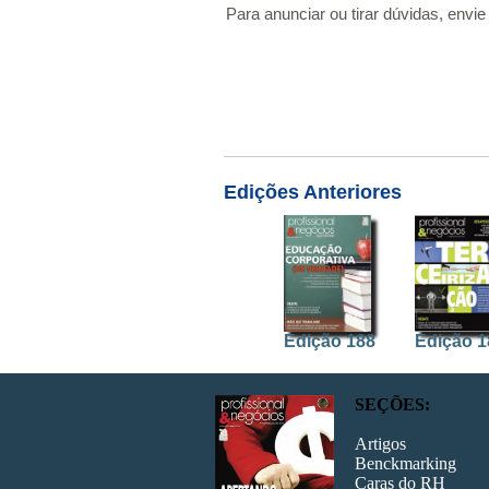
Para anunciar ou tirar dúvidas, envie 
Edições Anteriores
Edição 188
Edição 1
SEÇÕES:
Artigos
Benckmarking
Caras do RH
Edição 181
Edição 1