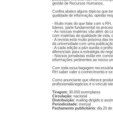
gestão de Recursos Humanos.
Confira abaixo alguns tópicos que t
qualidade de informação, opinião res
- Muito mais do que falar com o RH, 
líderes, parte fundamental no proce
- As nossas matérias vão além do ca
com matérias de qualidade de vida, ca
- A revista está muito próxima das in
da universidade com uma publicação 
- A cada edição a p&n auxilia o pro
diferenciais para a estratégia do negó
- Nossos jornalistas estão em const
informações pertinentes ao nosso un
Com toda essa bagagem necessária 
RH saber valer o conhecimento e s
Como anunciante que oferece produto
profissional&negócios é o veículo id
Tiragem:
30.000 exemplares
Circulação:
nacional
Distribuição:
mailing dirigido e assi
Periodicidade:
mensal
Fechamento publicitário:
dia 20 de