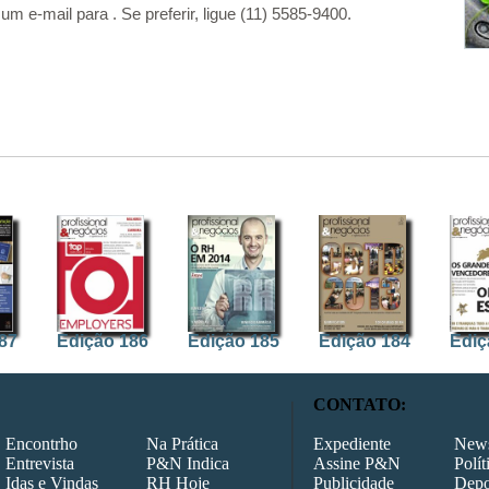
um e-mail para . Se preferir, ligue (11) 5585-9400.
87
Edição 186
Edição 185
Edição 184
Ediç
CONTATO:
Encontrho
Na Prática
Expediente
News
Entrevista
P&N Indica
Assine P&N
Polít
Idas e Vindas
RH Hoje
Publicidade
Depo
80
Edição 179
Edição 178
Edição 177
Ediç