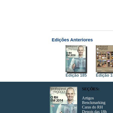
Edições Anteriores
Edição 185
Edição 1
SEÇÕES:
Artigos
Benckmarking
Caras do RH
Edição 178
Edição 1
Depois das 18h