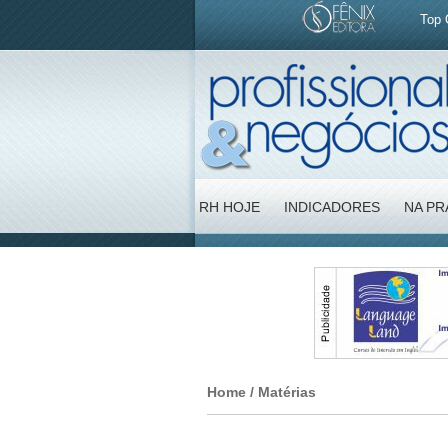
Top 
RH HOJE
INDICADORES
NA PR
Home
/ Matérias