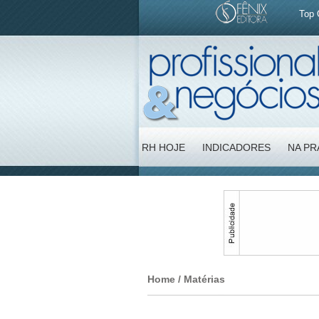
Top 
RH HOJE
INDICADORES
NA PR
Home
/ Matérias