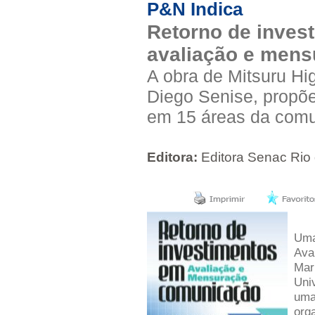
P&N Indica
Retorno de inves
avaliação e mens
A obra de Mitsuru Hi
Diego Senise, propõ
em 15 áreas da com
Editora:
Editora Senac Ri
Uma
Ava
Mar
Uni
uma
org