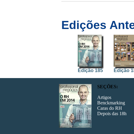
Edições Ante
Edição 185
Edição 1
SEÇÕES:
Artigos
Benckmarking
Caras do RH
Edição 178
Edição 1
Depois das 18h