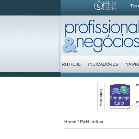
Top 
RH HOJE
INDICADORES
NA PR
Home
/
P&N Indica