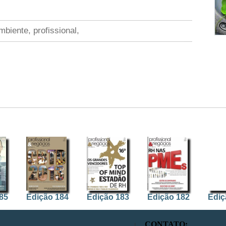
mbiente, profissional,
85
Edição 184
Edição 183
Edição 182
Ediç
CONTATO: