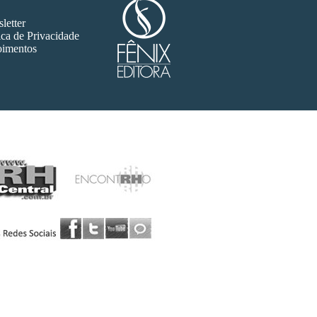
letter
ica de Privacidade
imentos
ão 174
Edição 173
ão 167
Edição 166
ão 160
Edição 159