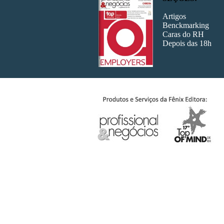
Artigos
Benckmarking
Caras do RH
Edição 179
Edição 1
Depois das 18h
Edição 172
Edição 1
Edição 165
Edição 1