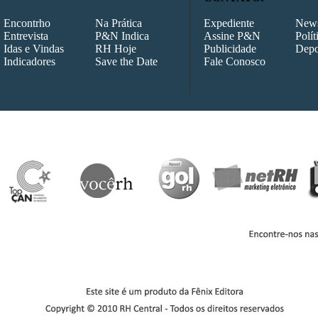
Encontrho
Na Prática
Expediente
News
Entrevista
P&N Indica
Assine P&N
Polít
Idas e Vindas
RH Hoje
Publicidade
Depo
78
Edição 177
Edição 176
Edição 175
Ediç
Indicadores
Save the Date
Fale Conosco
71
Edição 170
Edição 169
Edição 168
Ediç
64
Edição 163
Edição 162
Edição 161
Ediç