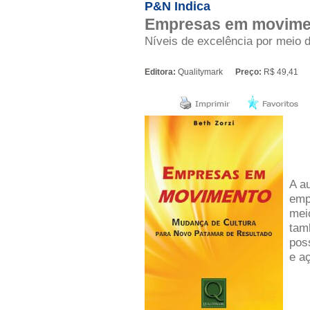
P&N Indica
Empresas em movime
Níveis de excelência por meio 
Editora:
Qualitymark
Preço:
R$ 49,41
A au
emp
mei
tam
poss
e a